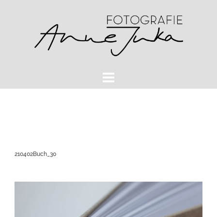
Zum
Inhalt
springen
210402Buch_30