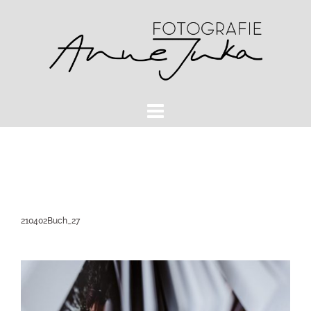
Zum
Inhalt
springen
210402Buch_27