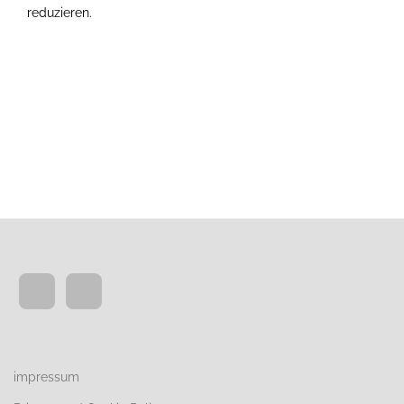
reduzieren.
Erfahre, wie deine Kommentardaten verarbeitet
werden.
impressum