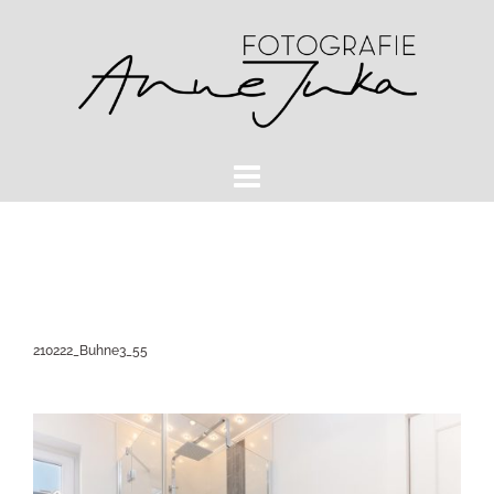
Zum
Inhalt
springen
210222_Buhne3_55