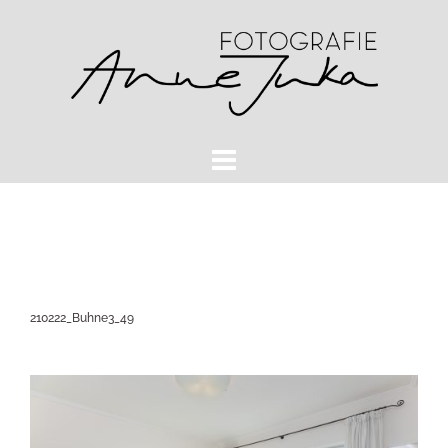
Zum
Inhalt
springen
210222_Buhne3_49