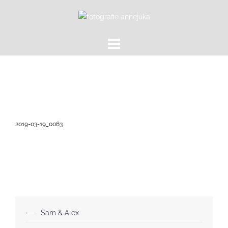
Zum
Inhalt
springen
2019-03-19_0063
Beitragsnavigation
⟵
Sam & Alex