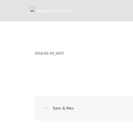
Zum
Inhalt
springen
2019-03-19_0037
Beitragsnavigation
⟵
Sam & Alex