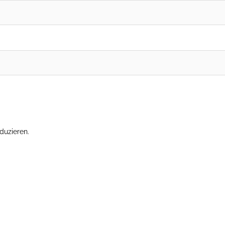
duzieren.
Erfahre, wie deine Kommentardaten verarbeitet werden.