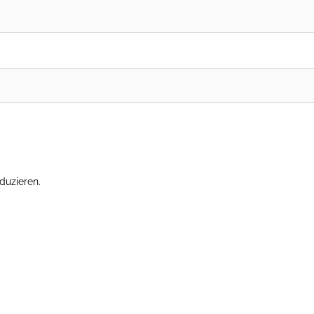
duzieren.
Erfahre, wie deine Kommentardaten verarbeitet werden.