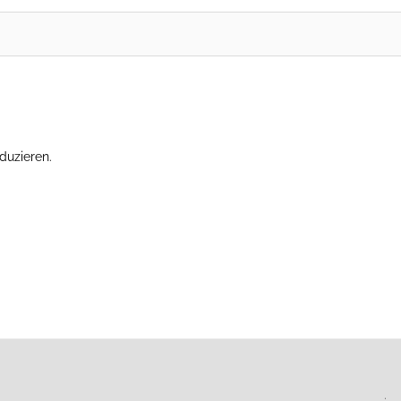
duzieren.
Erfahre, wie deine Kommentardaten verarbeitet werden.