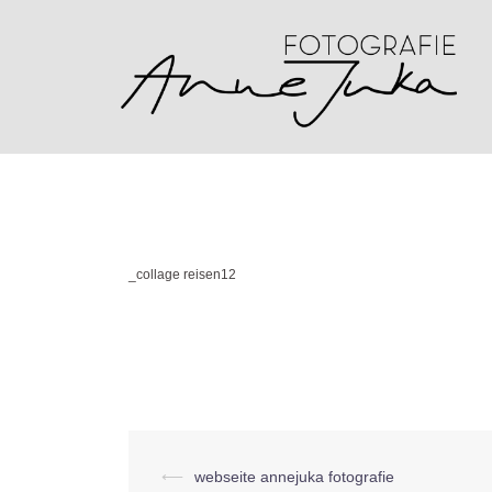
Zum
Inhalt
springen
_collage reisen12
Beitragsnavigation
⟵
webseite annejuka fotografie