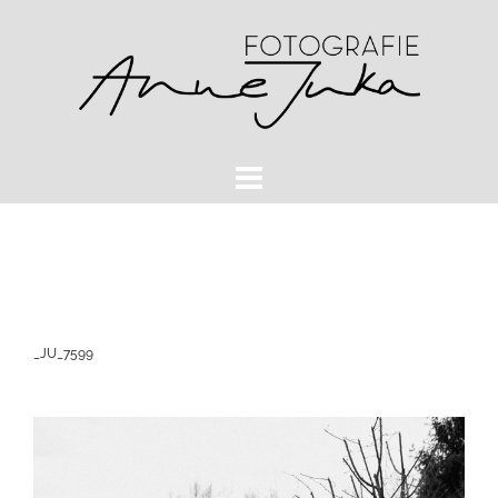
Zum
Inhalt
springen
_JU_7599