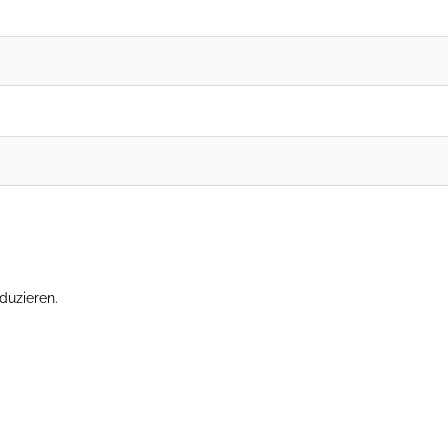
duzieren.
Erfahre, wie deine Kommentardaten verarbeitet werden.