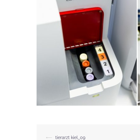
Beitragsnavigation
⟵
tierarzt kiel_09