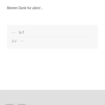
Besten Dank für alles! „
Beitragsnavigation
⟵
S+T
J+J
⟶