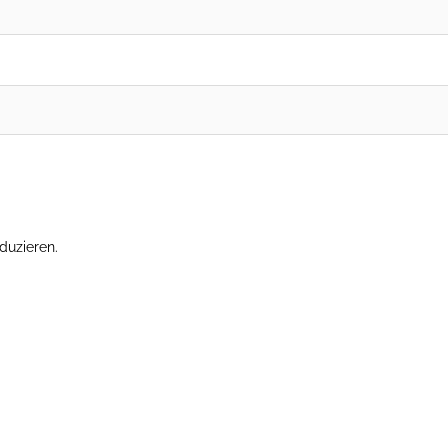
duzieren.
Erfahre, wie deine Kommentardaten verarbeitet werden.