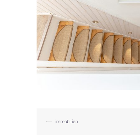
Beitragsnavigation
⟵
immobilien