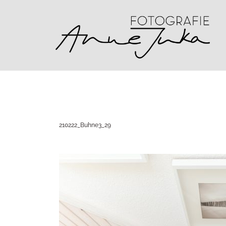
Zum
Inhalt
springen
210222_Buhne3_29