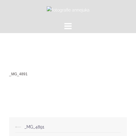
Zum
Inhalt
springen
_MG_4891
Beitragsnavigation
⟵
_MG_4891