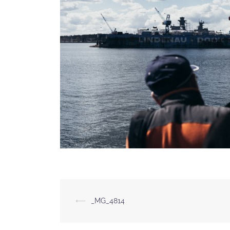
Beitragsnavigation
⟵
_MG_4814