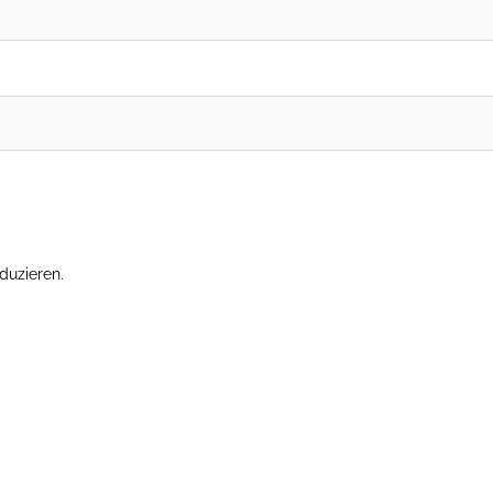
duzieren.
Erfahre, wie deine Kommentardaten verarbeitet werden.