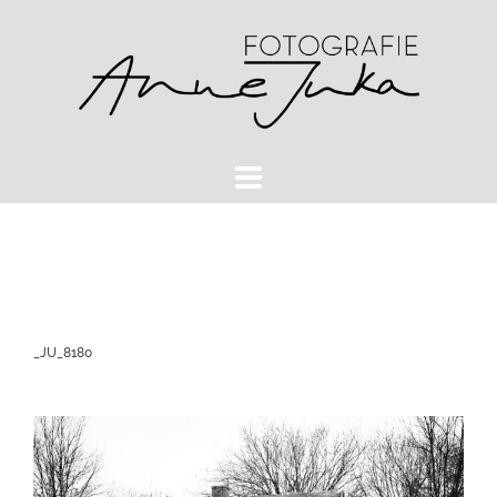
Zum
Inhalt
springen
_JU_8180