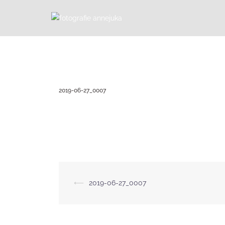
Zum
Inhalt
springen
2019-06-27_0007
Beitragsnavigation
⟵
2019-06-27_0007