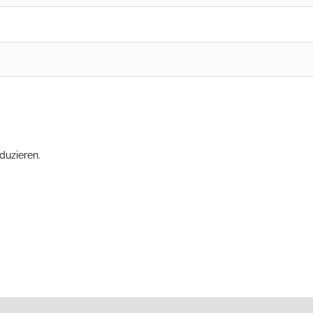
duzieren.
Erfahre, wie deine Kommentardaten verarbeitet werden.