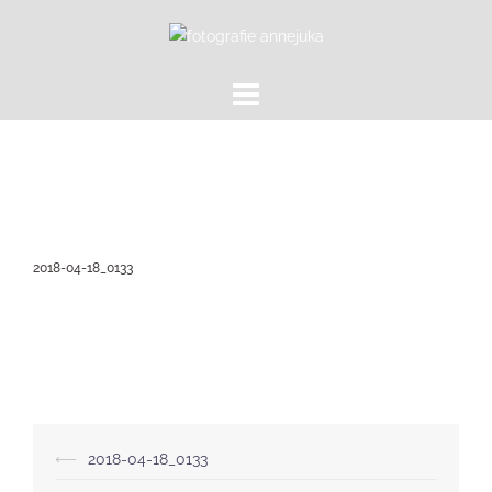
Zum
Inhalt
springen
2018-04-18_0133
Beitragsnavigation
⟵
2018-04-18_0133