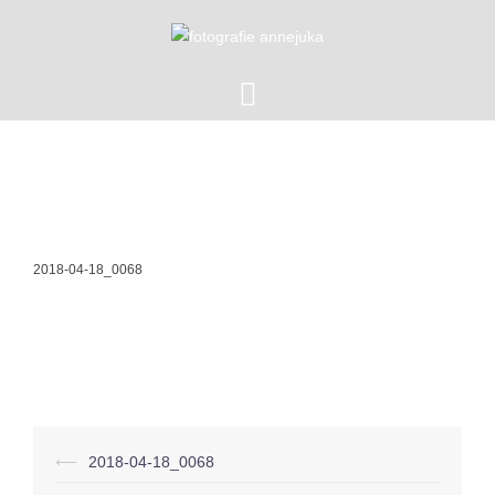
Zum
Inhalt
springen
2018-04-18_0068
Beitragsnavigation
⟵
2018-04-18_0068