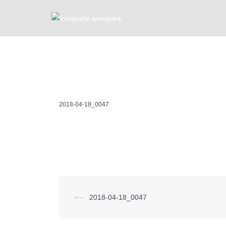
Zum
Inhalt
springen
2018-04-18_0047
Beitragsnavigation
⟵
2018-04-18_0047