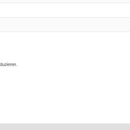
duzieren.
Erfahre, wie deine Kommentardaten verarbeitet werden.