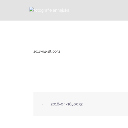
Zum
Inhalt
springen
2018-04-18_0032
Beitragsnavigation
⟵
2018-04-18_0032