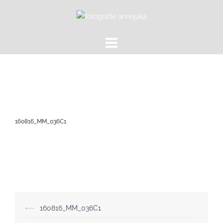
Zum
Inhalt
springen
160816_MM_036C1
Beitragsnavigation
⟵
160816_MM_036C1