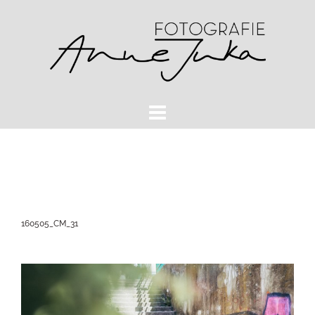
Zum
Inhalt
springen
160505_CM_31