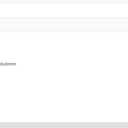
duzieren.
Erfahre, wie deine Kommentardaten verarbeitet werden.